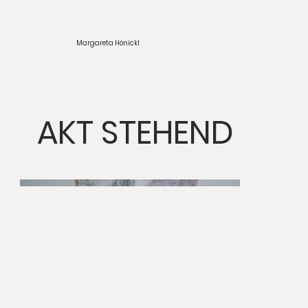
Margareta Hönickl
AKT STEHEND
itle