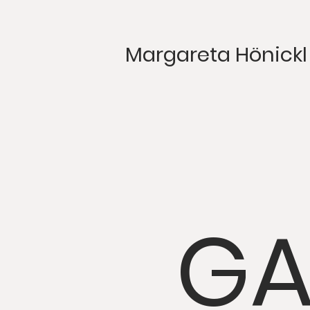
Margareta Hönickl
GA
itle