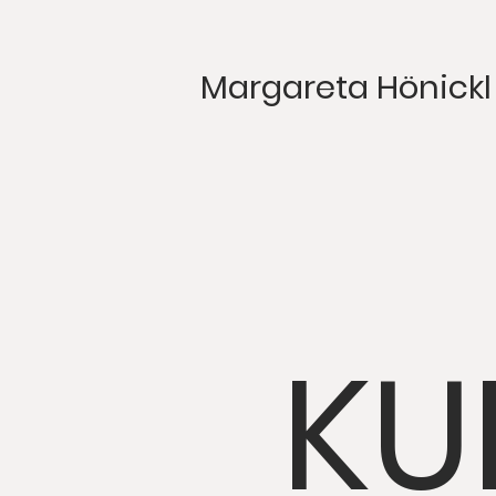
Margareta Hönickl
KU
itle