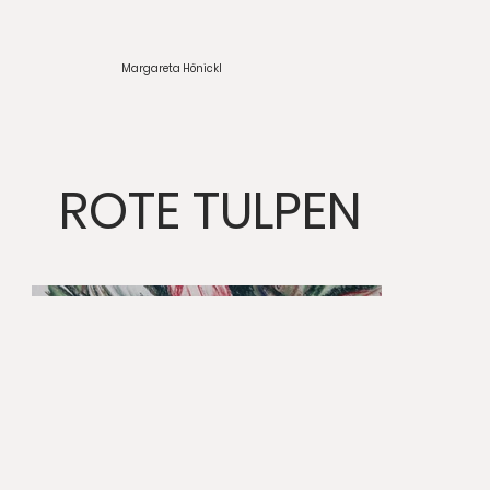
Margareta Hönickl
ROTE TULPEN
itle